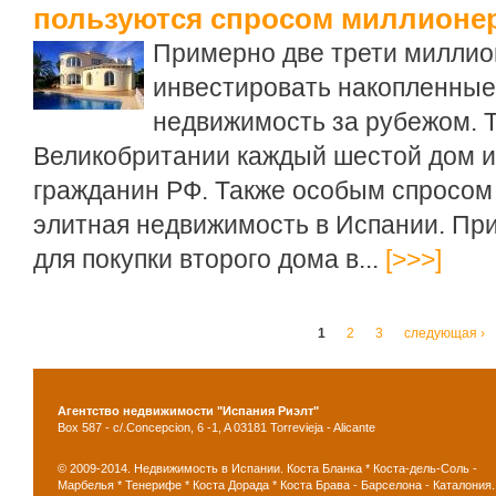
пользуются спросом миллионе
Примерно две трети миллио
инвестировать накопленные
недвижимость за рубежом. Т
Великобритании каждый шестой дом и
гражданин РФ. Также особым спросом 
элитная недвижимость в Испании. Пр
для покупки второго дома в...
[>>>]
Страницы
1
2
3
следующая ›
Агентство недвижимости "Испания Риэлт"
Box 587 - c/.Concepcion, 6 -1, A 03181 Torrevieja - Alicante
© 2009-2014. Недвижимость в Испании. Коста Бланка * Коста-дель-Соль -
Марбелья * Тенерифе * Коста Дорада * Коста Брава - Барселона - Каталония.