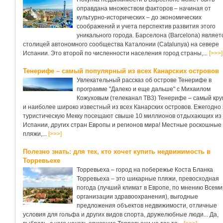
оправдана множеством факторов – начиная от
культурно-исторических – до экономических
соображений и учета перспектив развития этого
уникального города. Барселона (Barcelona) являет
столицей автономного сообщества Каталонии (Catalunya) на севере
Испании. Это второй по численности населения город страны,...
[>>>]
Тенерифе – самый популярный из всех Канарских островов
Увлекательный рассказ об острове Тенерифе в
программе "Далеко и еще дальше" с Михаилом
Кожуховым (телеканал ТВ3) Тенерифе – самый кр
и наиболее широко известный из всех Канарских островов. Ежегодно 
туристическую Мекку посещают свыше 10 миллионов отдыхающих из
Испании, других стран Европы и регионов мира! Местные роскошные
пляжи,...
[>>>]
Полезно знать: для тех, кто хочет купить недвижимость в
Торревьехе
Торревьеха – город на побережье Коста Бланка
Торревьеха – это шикарные пляжи, превосходная
погода (лучший климат в Европе, по мнению Всем
организации здравоохранения), выгодные
предложения объектов недвижимости, отличные
условия для гольфа и других видов спорта, дружелюбные люди... Да,