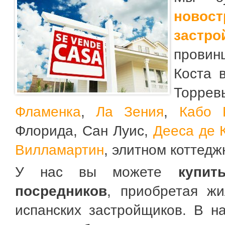
новост
застро
провин
Коста 
Торре
Фламенка
,
Ла Зения
,
Кабо 
Флорида, Сан Луис,
Дееса де 
Вилламартин
, элитном коттед
У нас вы можете
купит
посредников
, приобретая ж
испанских застройщиков. В н