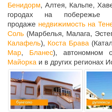
Бенидорм
,
Алтея, Кальпе, Хав
городах на побережье
продаже
недвижимость на Тен
Соль
(Марбелья, Малага, Эсте
Калафель
),
Коста Брава
(Ката
Мар
,
Бланес
), автономном 
Майорка
и в других регионах И