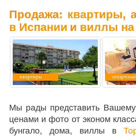
Продажа:
квартиры
,
в Испании
и
виллы на
Мы рады представить Вашем
ценами и фото от эконом класс
бунгало, дома, виллы в
То