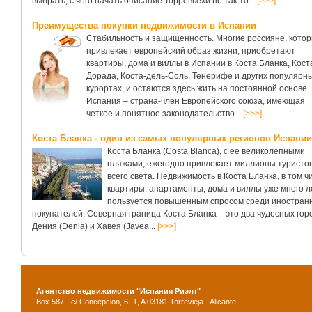
выбрать, с чего начать описание Торревьехи не так-то...
[>>>]
Преимущества покупки недвижимости в Испании
Стабильность и защищенность. Многие россияне, кото
привлекает европейский образ жизни, приобретают
квартиры, дома и виллы в Испании в Коста Бланка, Кост
Дорада, Коста-дель-Соль, Тенерифе и других популярн
курортах, и остаются здесь жить на постоянной основе.
Испания – страна-член Европейского союза, имеющая
четкое и понятное законодательство...
[>>>]
Коста Бланка - один из самых популярных регионов Испании
Коста Бланка (Costa Blanca), с ее великолепными
пляжами, ежегодно привлекает миллионы туристов
всего света. Недвижимость в Коста Бланка, в том ч
квартиры, апартаменты, дома и виллы уже много л
пользуется повышенным спросом среди иностран
покупателей. Северная граница Коста Бланка - это два чудесных гор
Дения (Denia) и Хавея (Javea...
[>>>]
Агентство недвижимости "Испания Риэлт"
Box 587 - c/.Concepcion, 6 -1, A 03181 Torrevieja - Alicante