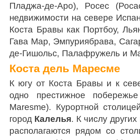
Пладжа-де-Аро), Росес (Роса
недвижимости на севере Испан
Коста Бравы как Портбоу, Лья
Гава Мар, Эмпуриябрава, Сага
де-Гишольс, Палафружель и М
Коста дель Маресме
К югу от Коста Бравы и к сев
одно престижное побереж
Maresme). Курортной столице
город
Калелья
. К числу други
располагаются рядом со стол