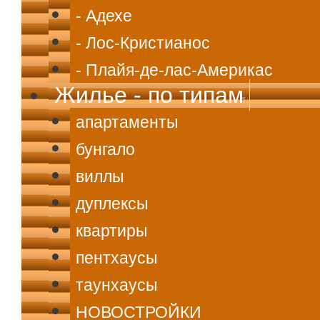
- Адехе
- Лос-Кристианос
- Плайя-де-лас-Америкас
Жилье - по типам
апартаменты
бунгало
виллы
дуплексы
квартиры
пентхаусы
таунхаусы
НОВОСТРОЙКИ