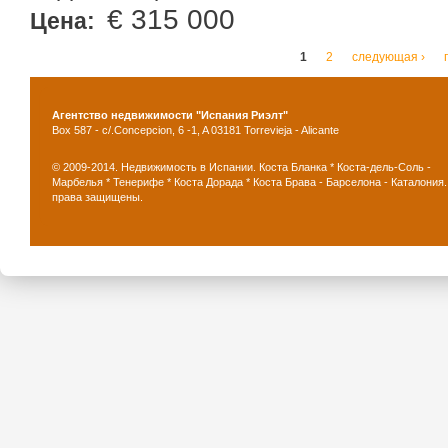
€ 315 000
Цена:
Страницы
1
2
следующая ›
Агентство недвижимости "Испания Риэлт"
Box 587 - c/.Concepcion, 6 -1, A 03181 Torrevieja - Alicante
© 2009-2014. Недвижимость в Испании. Коста Бланка * Коста-дель-Соль -
Марбелья * Тенерифе * Коста Дорада * Коста Брава - Барселона - Каталония.
права защищены.