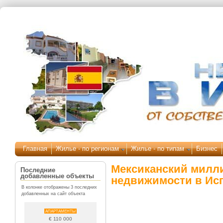
Перейти к основному содержанию
Главная
Жилье - по регионам
Жилье - по типам
Бизнес
Мексиканский милли
Последние
добавленные объекты
недвижимости в Ис
В колонке отображены 3 последних
добавленных на сайт объекта
АПАРТАМЕНТЫ
€ 110 000