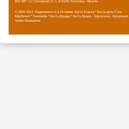
Box 587 - c/.Concepcion, 6 -1, A 03181 Torrevieja - Alicante
© 2009-2014. Недвижимость в Испании. Коста Бланка * Коста-дель-Соль -
Марбелья * Тенерифе * Коста Дорада * Коста Брава - Барселона - Каталония.
права защищены.