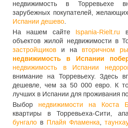
недвижимость в Торревьехе вн
зарубежных покупателей, желающи
Испании дешево
.
На нашем сайте
Ispania-Rielt.ru
в
объектов жилой недвижимости в Т
застройщиков
и на
вторичном ры
недвижимость в Испании побе
недвижимость в Испании недоро
внимание на Торревьеху. Здесь в
дешевле, чем за 50 000 евро. К т
лучших в Испании для проживания по
Выбор
недвижимости на Коста Б
квартиры в Торревьеха-Сити, а
бунгало
в
Плайя Фламенка
,
таунха