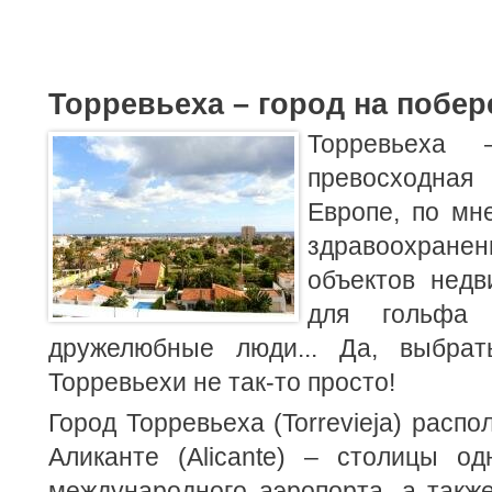
Торревьеха – город на побер
Торревьеха
превосходная
Европе, по мн
здравоохране
объектов недв
для гольфа 
дружелюбные люди... Да, выбрат
Торревьехи не так-то просто!
Город Торревьеха (Torrevieja) распо
Аликанте (Alicante) – столицы о
международного аэропорта, а такж