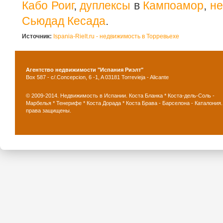
Кабо Роиг
,
дуплексы
в
Кампоамор
,
не
Сьюдад Кесада
.
Источник:
Ispania-Rielt.ru - недвижимость в Торревьехе
Агентство недвижимости "Испания Риэлт"
Box 587 - c/.Concepcion, 6 -1, A 03181 Torrevieja - Alicante
© 2009-2014. Недвижимость в Испании. Коста Бланка * Коста-дель-Соль -
Марбелья * Тенерифе * Коста Дорада * Коста Брава - Барселона - Каталония.
права защищены.