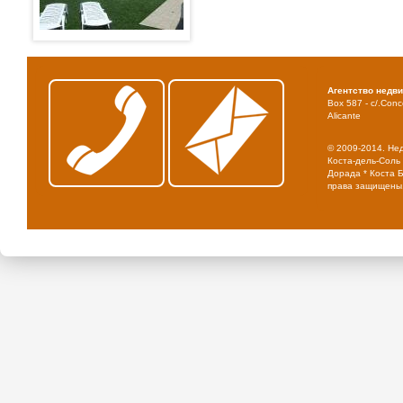
Агентство недв
Box 587 - c/.Conce
Alicante
© 2009-2014. Не
Коста-дель-Соль 
Дорада * Коста Б
права защищены