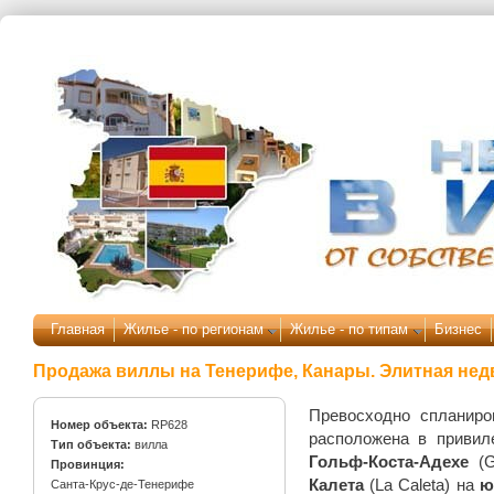
Перейти к основному содержанию
Главная
Жилье - по регионам
Жилье - по типам
Бизнес
Продажа виллы на Тенерифе, Канары. Элитная не
Превосходно спланир
Номер объекта:
RP628
расположена в привил
Тип объекта:
вилла
Гольф-Коста-Адехе
(G
Провинция:
Калета
(La Caleta) на
ю
Санта-Крус-де-Тенерифе