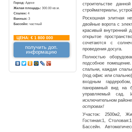
Город:
Адехе
строительстве данно
Жилая площадь:
300.00 кв.м.
стройматериалы, устрой
Спален:
4
Роскошная элитная не
Ванных:
3
двойные ворота с элек
Бассейн:
частный
красивый внутренний д
открытое пространств
ЦЕНА:
€ 1 800 000
сочетаются с солне
получить доп.
проведения досуга.
информацию
Полностью оборудова
подсобное помещение
спальни, каждая спаль
(под офис или спальню
входным гардеробом,
панорамный вид на б
управляемый сад.
исключительном район
островах!
Участок: 2500м2, Жи
Гостиная:1, Столовая
Бассейн. Автоматиче