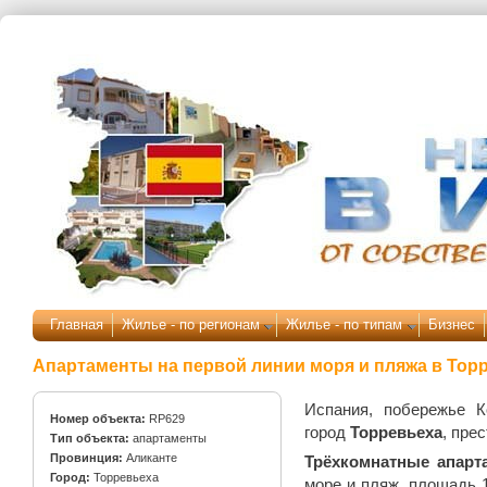
Перейти к основному содержанию
Главная
Жилье - по регионам
Жилье - по типам
Бизнес
Апартаменты на первой линии моря и пляжа в Торр
Испания, побережье К
Номер объекта:
RP629
город
Торревьеха
, пре
Тип объекта:
апартаменты
Провинция:
Аликанте
Трёхкомнатные апарт
Город:
Торревьеха
море и пляж, площадь 1