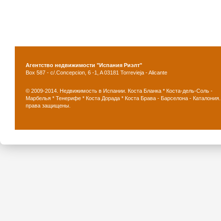
Агентство недвижимости "Испания Риэлт"
Box 587 - c/.Concepcion, 6 -1, A 03181 Torrevieja - Alicante
© 2009-2014. Недвижимость в Испании. Коста Бланка * Коста-дель-Соль -
Марбелья * Тенерифе * Коста Дорада * Коста Брава - Барселона - Каталония.
права защищены.