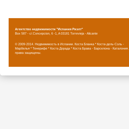
Агентство недвижимости "Испания Риэлт"
Box 587 - c/.Concepcion, 6 -1, A 03181 Torrevieja - Alicante
© 2009-2014. Недвижимость в Испании. Коста Бланка * Коста-дель-Соль -
Марбелья * Тенерифе * Коста Дорада * Коста Брава - Барселона - Каталония.
права защищены.