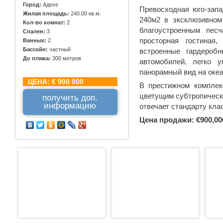
Город:
Адехе
Превосходная юго-зап
Жилая площадь:
240.00 кв.м.
240м2 в эксклюзивном
Кол-во комнат:
2
благоустроенным пес
Спален:
3
просторная гостиная,
Ванных:
2
Бассейн:
частный
встроенные гардероб
До пляжа:
300 метров
автомобилей, легко 
панорамный вид на океа
ЦЕНА:
€ 900 000
В престижном комплек
цветущим субтропическ
получить доп.
информацию
отвечает стандарту кл
Цена продажи: €900,00