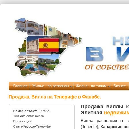
Перейти к основному содержанию
Главная
Жилье - по регионам
Жилье - по типам
Бизнес
Продажа. Вилла на Тенерифе в Фанабе.
Продажа виллы к
Номер объекта:
RP452
Элитная
недвижим
Тип объекта:
вилла
Вилла расположена
Провинция:
(Tenerife),
Канарские ос
Санта-Крус-де-Тенерифе