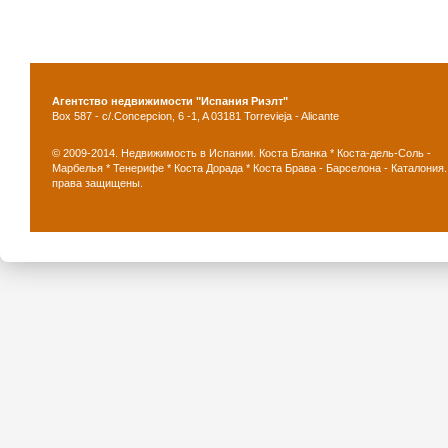
Агентство недвижимости "Испания Риэлт"
Box 587 - c/.Concepcion, 6 -1, A 03181 Torrevieja - Alicante
© 2009-2014. Недвижимость в Испании. Коста Бланка * Коста-дель-Соль -
Марбелья * Тенерифе * Коста Дорада * Коста Брава - Барселона - Каталония.
права защищены.