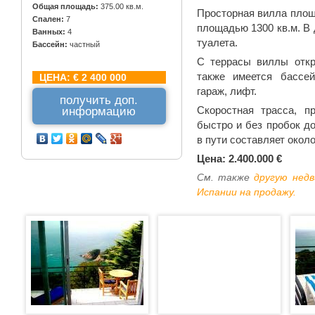
Общая площадь:
375.00 кв.м.
Просторная вилла площ
Спален:
7
площадью 1300 кв.м. В 
Ванных:
4
туалета.
Бассейн:
частный
С террасы виллы откр
также имеется бассей
ЦЕНА:
€ 2 400 000
гараж, лифт.
получить доп.
Скоростная трасса, 
информацию
быстро и без пробок д
в пути составляет около
Цена: 2.400.000 €
См. также
другую нед
Испании на продажу.