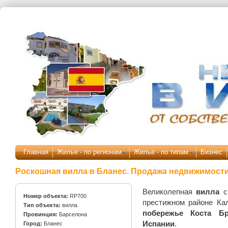
Перейти к основному содержанию
Главная
Жилье - по регионам
Жилье - по типам
Бизнес
Роскошная вилла в Бланес. Продажа недвижимости
Великолепная
вилла
с
Номер объекта:
RP700
престижном районе Ка
Тип объекта:
вилла
побережье Коста Бр
Провинция:
Барселона
Испании
.
Город:
Бланес