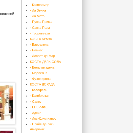
- Кампоамор
- Ла Зения
 шаговой
- Ла Мата
- Пунта Прима
- Санта Пола
- Торревьеха
КОСТА БРАВА
- Барселона
- Бланес
- Ллорет-де-Мар
КОСТА-ДЕЛЬ-СОЛЬ
- Бенальмадена
- Марбелья
- Фуэнхирола
КОСТА ДОРАДА
- Калафель
- Камбрильс
- Салоу
ТЕНЕРИФЕ
- Адехе
- Лос-Кристианос
- Плайя-де-лас-
Америкас