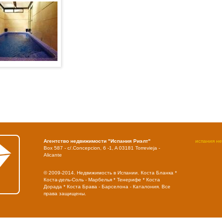
Агентство недвижимости "Испания Риэлт"
испания н
Box 587 - c/.Concepcion, 6 -1, A 03181 Torrevieja -
Alicante
© 2009-2014. Недвижимость в Испании. Коста Бланка *
Коста-дель-Соль - Марбелья * Тенерифе * Коста
Дорада * Коста Брава - Барселона - Каталония. Все
права защищены.