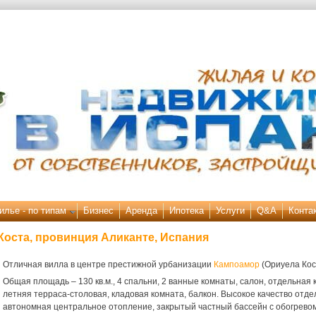
илье - по типам
Бизнес
Аренда
Ипотека
Услуги
Q&A
Конта
Коста, провинция Аликанте, Испания
Отличная вилла в центре престижной урбанизации
Кампоамор
(Ориуела Кос
Общая площадь – 130 кв.м., 4 спальни, 2 ванные комнаты, салон, отдельная к
летняя терраса-столовая, кладовая комната, балкон. Высокое качество отде
автономная центральное отопление, закрытый частный бассейн с обогревом