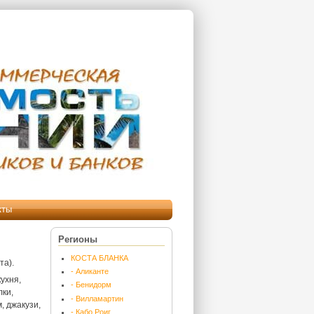
кты
Регионы
КОСТА БЛАНКА
та).
- Аликанте
ухня,
- Бенидорм
лки,
- Вилламартин
, джакузи,
- Кабо Роиг