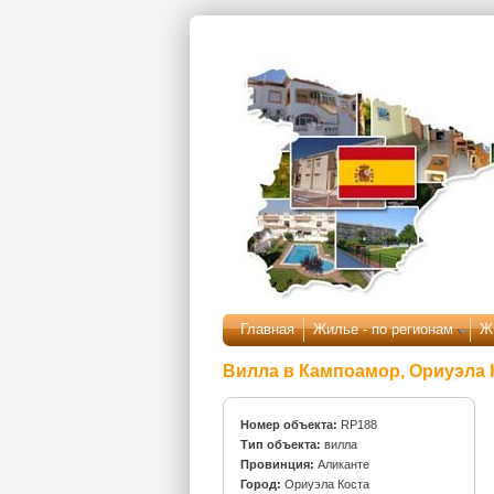
Перейти к основному содержанию
Главная
Жилье - по регионам
Ж
Вилла в Кампоамор, Ориуэла 
Номер объекта:
RP188
Тип объекта:
вилла
Провинция:
Аликанте
Город:
Ориуэла Коста