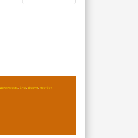
едвижимость
,
блог
,
форум
,
мостбет