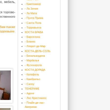
ю, мебель,
- Кампоамор
- Ла Зения
я торгово-
- Ла Мата
ственного
- Пунта Прима
- Санта Пола
 Вам также
- Торревьеха
орревьехе
.
КОСТА БРАВА
- Барселона
- Бланес
- Ллорет-де-Мар
КОСТА-ДЕЛЬ-СОЛЬ
- Бенальмадена
- Марбелья
- Фуэнхирола
КОСТА ДОРАДА
- Калафель
- Камбрильс
- Салоу
ТЕНЕРИФЕ
- Адехе
- Лос-Кристианос
- Плайя-де-лас-
Америкас