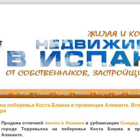
илье - по типам
Бизнес
Аренда
Ипотека
Услуги
Q&A
Конта
на побережье Коста Бланка в провинции Аликанте. Вт
оря
Продажа отличной
виллы в Испании
в урбанизации
Сьюдад 
городе Торревьеха на побережье Коста Бланка в пр
Аликанте.