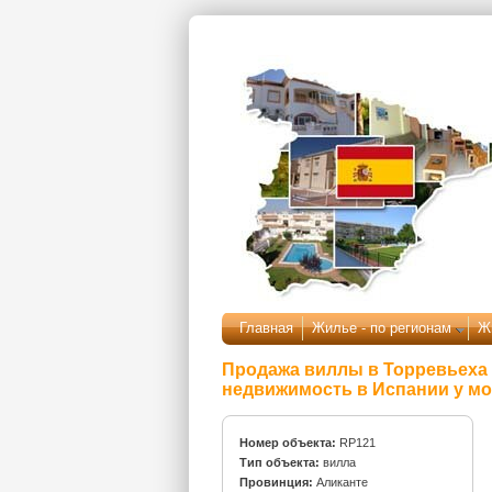
Перейти к основному содержанию
Главная
Жилье - по регионам
Ж
Продажа виллы в Торревьеха 
недвижимость в Испании у м
Номер объекта:
RP121
Тип объекта:
вилла
Провинция:
Аликанте