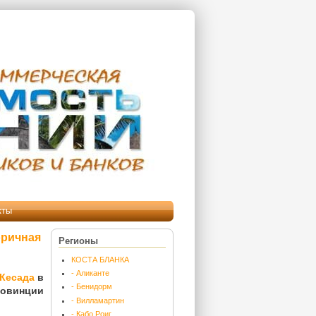
кты
оричная
Регионы
КОСТА БЛАНКА
- Аликанте
Кесада
в
- Бенидорм
овинции
- Вилламартин
- Кабо Роиг