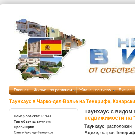
Перейти к основному содержанию
Главная
Жилье - по регионам
Жилье - по типам
Бизнес
Таунхаус в Чарко-дел-Валье на Тенерифе, Канарск
Таунхаус с видом 
Номер объекта:
RP441
недвижимости на 
Тип объекта:
таунхаус
Таунхаус
расположен
Провинция:
Адехе
, остров
Тенерифе
Санта-Крус-де-Тенерифе