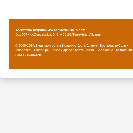
Агентство недвижимости "Испания Риэлт"
Box 587 - c/.Concepcion, 6 -1, A 03181 Torrevieja - Alicante
© 2009-2014. Недвижимость в Испании. Коста Бланка * Коста-дель-Соль -
Марбелья * Тенерифе * Коста Дорада * Коста Брава - Барселона - Каталония.
права защищены.