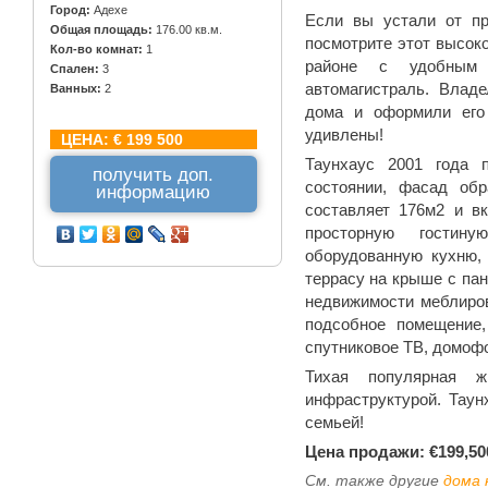
Город:
Адехе
Если вы устали от пр
Общая площадь:
176.00 кв.м.
посмотрите этот высок
Кол-во комнат:
1
районе с удобным
Спален:
3
автомагистраль. Влад
Ванных:
2
дома и оформили его 
удивлены!
ЦЕНА:
€ 199 500
Таунхаус 2001 года 
получить доп.
состоянии, фасад об
информацию
составляет 176м2 и вк
просторную гостин
оборудованную кухню,
террасу на крыше с па
недвижимости меблиро
подсобное помещение,
спутниковое ТВ, домофо
Тихая популярная 
инфраструктурой. Тау
семьей!
Цена продажи: €199,50
См. также другие
дома 