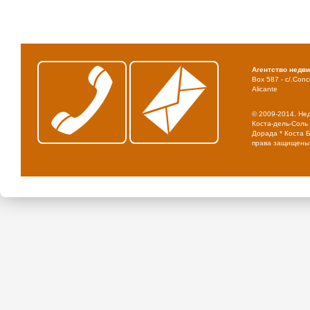
Агентство недв
Box 587 - c/.Conce
Alicante
© 2009-2014. Не
Коста-дель-Соль 
Дорада * Коста Б
права защищены