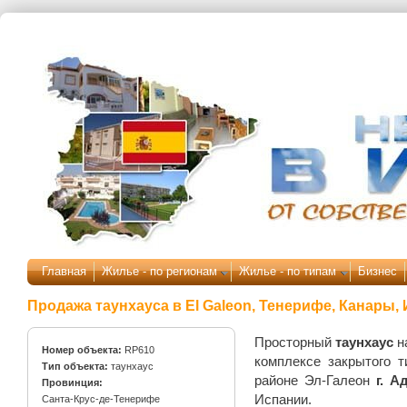
Перейти к основному содержанию
Главная
Жилье - по регионам
Жилье - по типам
Бизнес
Продажа таунхауса в El Galeon, Тенерифе, Канары,
Просторный
таунхаус
н
Номер объекта:
RP610
комплексе закрытого т
Тип объекта:
таунхаус
районе Эл-Галеон
г. А
Провинция:
Испании.
Санта-Крус-де-Тенерифе