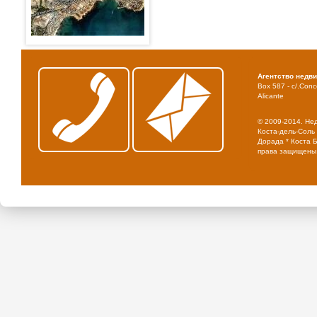
Агентство недв
Box 587 - c/.Conce
Alicante
© 2009-2014. Не
Коста-дель-Соль 
Дорада * Коста Б
права защищены