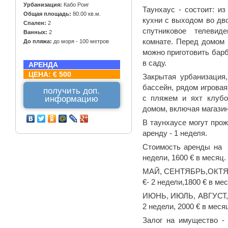
Урбанизация:
Кабо Роиг
Таунхаус - состоит: из
Общая площадь:
80.00 кв.м.
кухни с выходом во дво
Спален:
2
спутниковое телевид
Ванных:
2
комнате. Перед домом 
До пляжа:
до моря - 100 метров
можно приготовить бар
в саду.
АРЕНДА
ЦЕНА:
€ 500
Закрытая урбанизация,
бассейн, рядом игрова
получить доп.
с пляжем и яхт клубо
информацию
домом, включая магазин
В таунхаусе могут про
аренду - 1 неделя.
Стоимость аренды на п
недели, 1600 € в месяц.
МАЙ, СЕНТЯБРЬ,ОКТЯБР
€- 2 недели,1800 € в мес
ИЮНЬ, ИЮЛЬ, АВГУСТ, н
2 недели, 2000 € в меся
Залог на имущество -