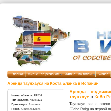
Перейти к основному содержанию
Главная
Жилье - по регионам
Жилье - по типам
Бизнес
Аренда таунхауса на Коста Бланка в Испании
Аренда недвижи
Номер объекта:
RP431
таунхаус
в
Кабо Р
Тип объекта:
таунхаус
Таунхаус расположенв
Провинция:
Аликанте
(Cabo Roig) на первой л
Город:
Ориуэла Коста