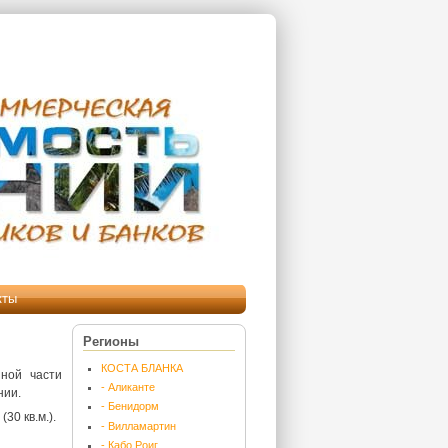
кты
Регионы
КОСТА БЛАНКА
ной части
- Аликанте
нии.
- Бенидорм
30 кв.м.).
- Вилламартин
- Кабо Роиг