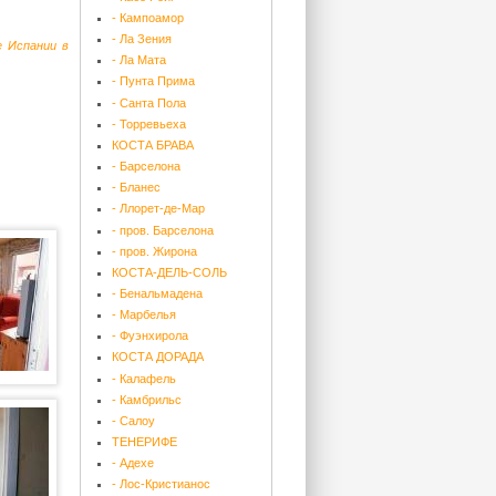
- Кампоамор
- Ла Зения
е Испании в
- Ла Мата
- Пунта Прима
- Санта Пола
- Торревьеха
КОСТА БРАВА
- Барселона
- Бланес
- Ллорет-де-Мар
- пров. Барселона
- пров. Жирона
КОСТА-ДЕЛЬ-СОЛЬ
- Бенальмадена
- Марбелья
- Фуэнхирола
КОСТА ДОРАДА
- Калафель
- Камбрильс
- Салоу
ТЕНЕРИФЕ
- Адехе
- Лос-Кристианос