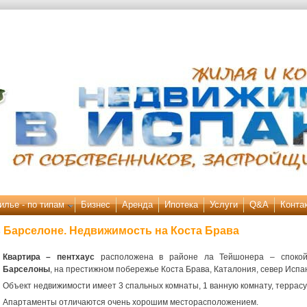
илье - по типам
Бизнес
Аренда
Ипотека
Услуги
Q&A
Конта
в Барселоне. Недвижимость на Коста Брава
Квартира – пентхаус
расположена в районе ла Тейшонера – спокой
Барселоны
, на престижном побережье Коста Брава, Каталония, север Испа
Объект недвижимости имеет 3 спальных комнаты, 1 ванную комнату, террасу (
Апартаменты отличаются очень хорошим месторасположением.