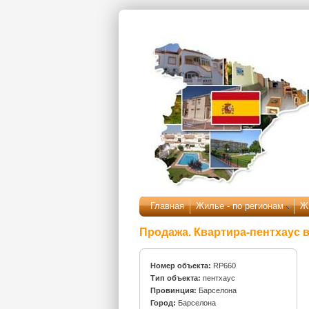
Перейти к основному содержанию
Главная
Жилье - по регионам
Ж
Продажа. Квартира-пентхаус 
Номер объекта:
RP660
Тип объекта:
пентхаус
Провинция:
Барселона
Город:
Барселона