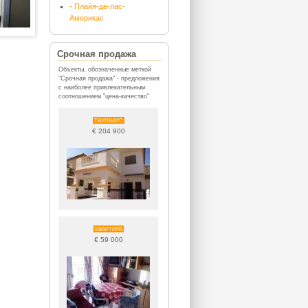
- Плайя-де-лас-
Америкас
Срочная продажа
Объекты, обозначенные меткой
"Срочная продажа" - предложения
с наиболее привлекательным
соотношением "цена-качество"
ТАУНХАУС
€ 204 900
КВАРТИРА
€ 59 000