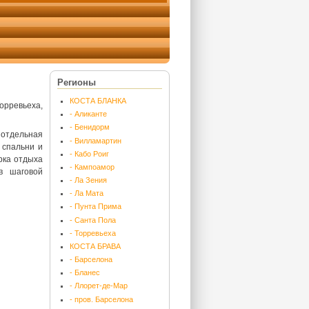
Регионы
КОСТА БЛАНКА
орревьеха,
- Аликанте
- Бенидорм
 отдельная
- Вилламартин
 спальни и
- Кабо Роиг
рка отдыха
- Кампоамор
в шаговой
- Ла Зения
- Ла Мата
- Пунта Прима
- Санта Пола
- Торревьеха
КОСТА БРАВА
- Барселона
- Бланес
- Ллорет-де-Мар
- пров. Барселона