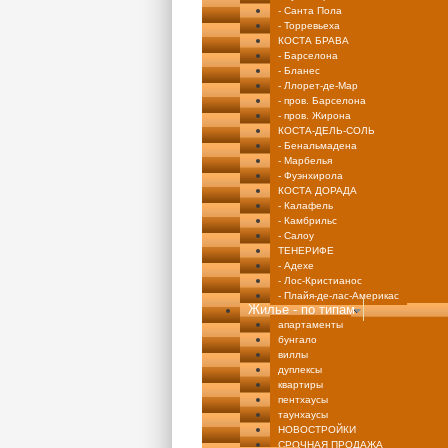
- Санта Пола
- Торревьеха
КОСТА БРАВА
- Барселона
- Бланес
- Ллорет-де-Мар
- пров. Барселона
- пров. Жирона
КОСТА-ДЕЛЬ-СОЛЬ
- Бенальмадена
- Марбелья
- Фуэнхирола
КОСТА ДОРАДА
- Калафель
- Камбрильс
- Салоу
ТЕНЕРИФЕ
- Адехе
- Лос-Кристианос
- Плайя-де-лас-Америкас
Жилье - по типам
апартаменты
бунгало
виллы
дуплексы
квартиры
пентхаусы
таунхаусы
НОВОСТРОЙКИ
СРОЧНАЯ ПРОДАЖА