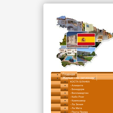
Перейти к основному содержанию
Главная
Жилье - по регионам
КОСТА БЛАНКА
- Аликанте
- Бенидорм
- Вилламартин
- Кабо Роиг
- Кампоамор
- Ла Зения
- Ла Мата
- Пунта Прима