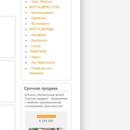
- пров. Жирона
КОСТА-ДЕЛЬ-СОЛЬ
- Бенальмадена
- Марбелья
- Фуэнхирола
КОСТА ДОРАДА
- Калафель
- Камбрильс
- Салоу
ТЕНЕРИФЕ
- Адехе
- Лос-Кристианос
- Плайя-де-лас-
Америкас
Срочная продажа
Объекты, обозначенные меткой
"Срочная продажа" - предложения
с наиболее привлекательным
соотношением "цена-качество"
АПАРТАМЕНТЫ
€ 155 000