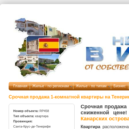
Перейти к основному содержанию
Главная
Жилье - по регионам
Жилье - по типам
Бизнес
Срочная продажа 1-комнатной квартиры на Тенери
Срочная продажа
Номер объекта:
RP458
сниженной цене
Тип объекта:
квартира
Канарских остров
Провинция:
Квартира
расположена
Санта-Крус-де-Тенерифе