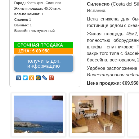
Город:
Коста-дель-Силенсио
Силенсио
(Costa del Sil
Жилая площадь:
45.00 кв.м.
Испания.
Кол-во комнат:
1
Цена снижена для быс
Спален:
1
гостинице рядом с океа
Ванных:
1
Бассейн:
коммунальный
Жилая площадь 45м2, т
полностью оборудован
СРОЧНАЯ ПРОДАЖА
шкафы, спутниковое Т
ЦЕНА:
€ 69 950
закрытого типа с бассе
бассейна, рестораном, 
получить доп.
информацию
Удобное расположение 
Инвестиционная недви
Цена продажи: €69,95