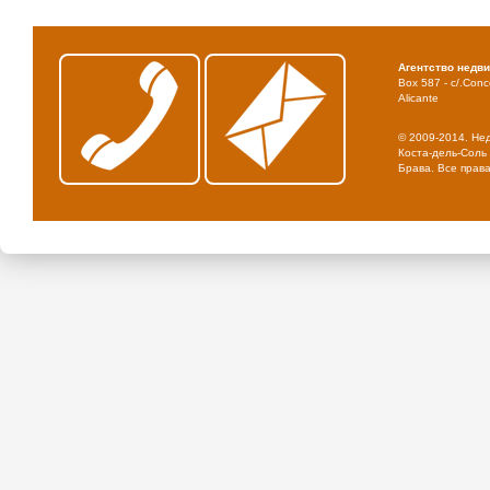
Агентство недв
Box 587 - c/.Conce
Alicante
© 2009-2014. Не
Коста-дель-Соль 
Брава. Все прав