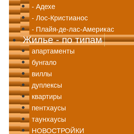
- Адехе
- Лос-Кристианос
- Плайя-де-лас-Америкас
Жилье - по типам
апартаменты
бунгало
виллы
дуплексы
квартиры
пентхаусы
таунхаусы
НОВОСТРОЙКИ