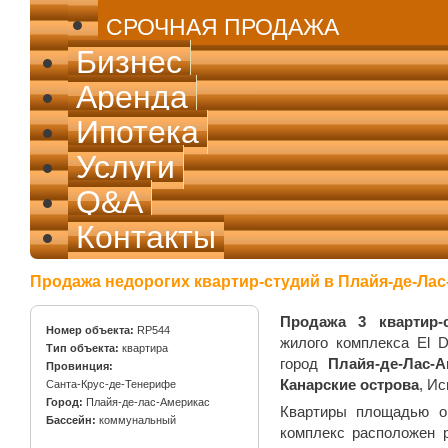
СРОЧНАЯ ПРОДАЖА
Бизнес
Аренда
Ипотека
Услуги
Q&A
Контакты
Продажа недорогих квартир-студий в Плайя-де-Ла
Продажа 3 квартир-
Номер объекта:
RP544
жилого комплекса El 
Тип объекта:
квартира
город
Плайя-де-Лас-А
Провинция:
Канарские острова
, Ис
Санта-Крус-де-Тенерифе
Город:
Плайя-де-лас-Америкас
Квартиры площадью о
Бассейн:
коммунальный
комплекс расположен 