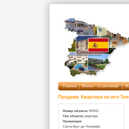
Перейти к основному содержанию
Главная
Жилье - по регионам
Ж
Продажа. Квартира на юге Тен
Номер объекта:
RP643
Тип объекта:
квартира
Провинция:
Санта-Крус-де-Тенерифе