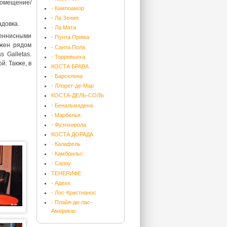
помещение/
- Кампоамор
- Ла Зения
довка.
- Ла Мата
теннисными
- Пунта Прима
ожен рядом
- Санта Пола
 Galletas.
- Торревьеха
й. Также, в
КОСТА БРАВА
- Барселона
- Ллорет-де-Мар
КОСТА-ДЕЛЬ-СОЛЬ
- Бенальмадена
- Марбелья
- Фуэнхирола
КОСТА ДОРАДА
- Калафель
- Камбрильс
- Салоу
ТЕНЕРИФЕ
- Адехе
- Лос-Кристианос
- Плайя-де-лас-
Америкас