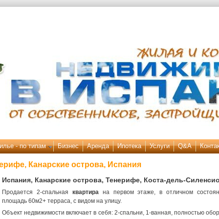
илье - по типам
Бизнес
Аренда
Ипотека
Услуги
Q&A
Конта
ерифе, Канарские острова, Испания
Испания, Канарские острова, Тенерифе, Коста-дель-Силенси
Продается 2-спальная
квартира
на первом этаже, в отличном состоян
площадь 60м2+ терраса, с видом на улицу.
Объект недвижимости включает в себя: 2-спальни, 1-ванная, полностью обо