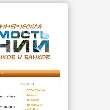
кты
Регионы
о
КОСТА БЛАНКА
- Аликанте
ии, жилая
- Бенидорм
- Вилламартин
рудованная
- Кабо Роиг