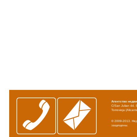
Агентство недв
C/San Julian 44. 
Torrevieja (Alicant
© 2009-2013. Не
защищены.