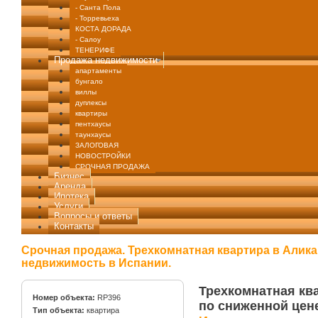
- Санта Пола
- Торревьеха
КОСТА ДОРАДА
- Салоу
ТЕНЕРИФЕ
Продажа недвижимости
апартаменты
бунгало
виллы
дуплексы
квартиры
пентхаусы
таунхаусы
ЗАЛОГОВАЯ
НОВОСТРОЙКИ
СРОЧНАЯ ПРОДАЖА
Бизнес
Аренда
Ипотека
Услуги
Вопросы и ответы
Контакты
Срочная продажа. Трехкомнатная квартира в Алика
недвижимость в Испании.
Трехкомнатная кв
Номер объекта:
RP396
по сниженной цен
Тип объекта:
квартира