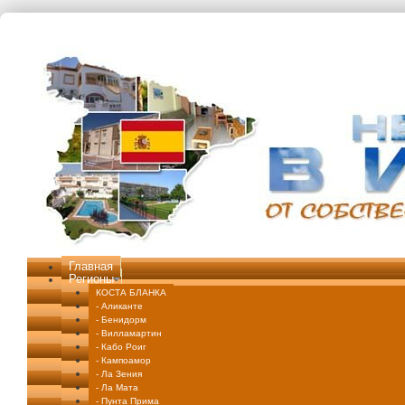
Перейти к основному содержанию
Главная
Регионы
КОСТА БЛАНКА
- Аликанте
- Бенидорм
- Вилламартин
- Кабо Роиг
- Кампоамор
- Ла Зения
- Ла Мата
- Пунта Прима