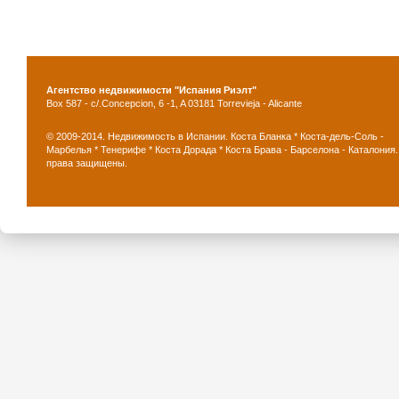
Агентство недвижимости "Испания Риэлт"
Box 587 - c/.Concepcion, 6 -1, A 03181 Torrevieja - Alicante
© 2009-2014. Недвижимость в Испании. Коста Бланка * Коста-дель-Соль -
Марбелья * Тенерифе * Коста Дорада * Коста Брава - Барселона - Каталония.
права защищены.