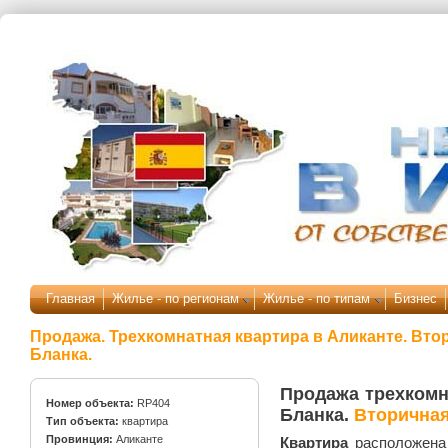
Перейти к основному содержанию
Главная
Жилье - по регионам
Жилье - по типам
Бизнес
Продажа. Трехкомнатная квартира в Аликанте. Вто
Бланка.
Продажа трехкомн
Номер объекта:
RP404
Бланка.
Вторичная
Тип объекта:
квартира
Провинция:
Аликанте
Квартира
расположена 