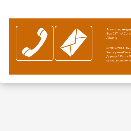
Агентство недв
Box 587 - c/.Conce
Alicante
© 2009-2014. Не
Коста-дель-Соль 
Дорада * Коста Б
права защищены