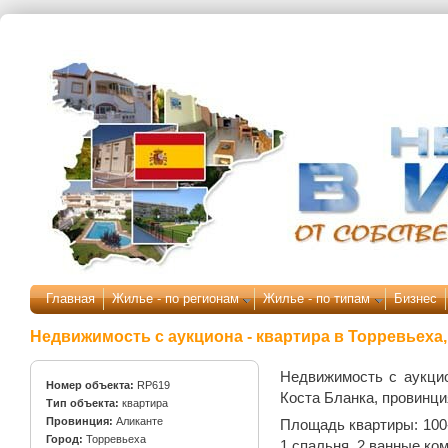
Перейти к основному содержанию
Главная
Жилье - по регионам
Жилье - по типам
Бизнес
Недвижимость с аукциона - квартира в Торревьеха
Недвижимость с аукцио
Номер объекта:
RP619
Коста Бланка, провинци
Тип объекта:
квартира
Провинция:
Аликанте
Площадь квартиры: 100-
Город:
Торревьеха
1 спальня, 2 ванные ком