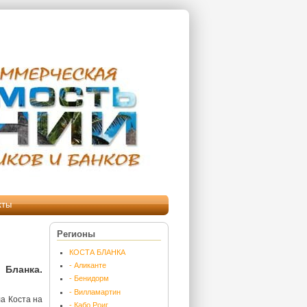
кты
Регионы
КОСТА БЛАНКА
- Аликанте
Бланка.
- Бенидорм
- Вилламартин
ла Коста на
- Кабо Роиг