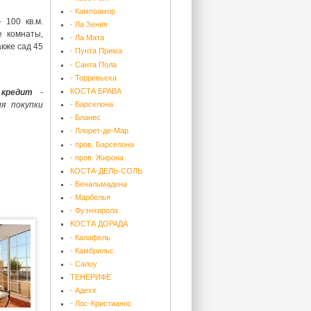
- Кампоамор
 100 кв.м.
- Ла Зения
е комнаты,
- Ла Мата
акже сад 45
- Пунта Прима
- Санта Пола
- Торревьеха
КОСТА БРАВА
кредит
-
я покупки
- Барселона
- Бланес
- Ллорет-де-Мар
- пров. Барселона
- пров. Жирона
КОСТА-ДЕЛЬ-СОЛЬ
- Бенальмадена
- Марбелья
- Фуэнхирола
КОСТА ДОРАДА
- Калафель
- Камбрильс
- Салоу
ТЕНЕРИФЕ
- Адехе
- Лос-Кристианос