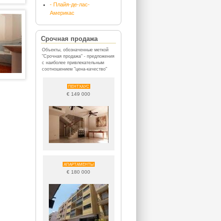
- Плайя-де-лас-
Америкас
Срочная продажа
Объекты, обозначенные меткой
"Срочная продажа" - предложения
с наиболее привлекательным
соотношением "цена-качество"
ПЕНТХАУС
€ 149 000
АПАРТАМЕНТЫ
€ 180 000