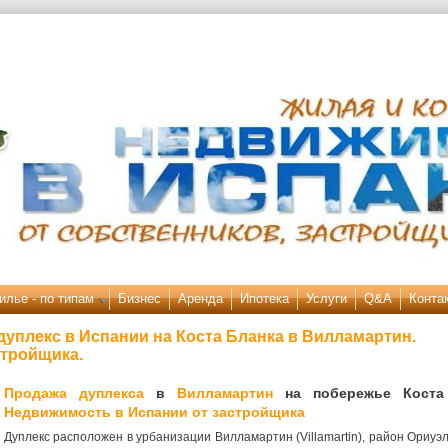
илье - по типам
Бизнес
Аренда
Ипотека
Услуги
Q&A
Конта
уплекс в Испании на Коста Бланка в Вилламартин.
стройщика.
Продажа дуплекса
в
Вилламартин
на побережье Коста 
Недвижимость в Испании от застройщика
Дуплекс расположен в урбанизации Вилламартин (Villamartin), район Ориуэ