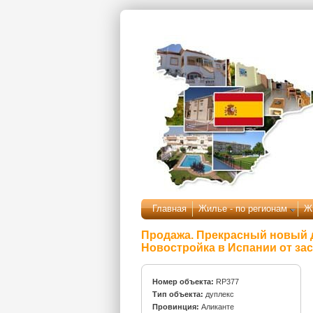
Перейти к основному содержанию
Главная
Жилье - по регионам
Ж
Продажа. Прекрасный новый д
Новостройка в Испании от за
Номер объекта:
RP377
Тип объекта:
дуплекс
Провинция:
Аликанте