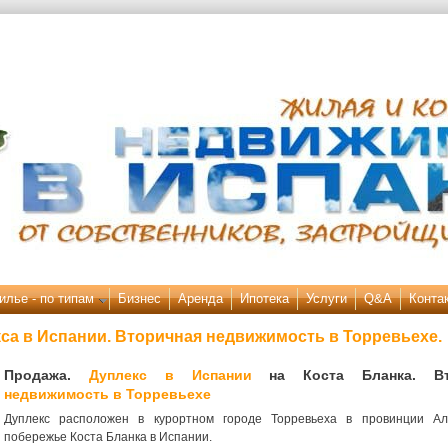
илье - по типам
Бизнес
Аренда
Ипотека
Услуги
Q&A
Конта
кса в Испании. Вторичная недвижимость в Торревьехе.
Продажа.
Дуплекс в Испании
на Коста Бланка. Вт
недвижимость в Торревьехе
Дуплекс расположен в курортном городе Торревьеха в провинции Ал
побережье Коста Бланка в Испании.