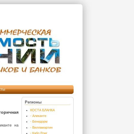
кты
Регионы
КОСТА БЛАНКА
оричная
- Аликанте
- Бенидорм
иканте на
- Вилламартин
- Кабо Роиг