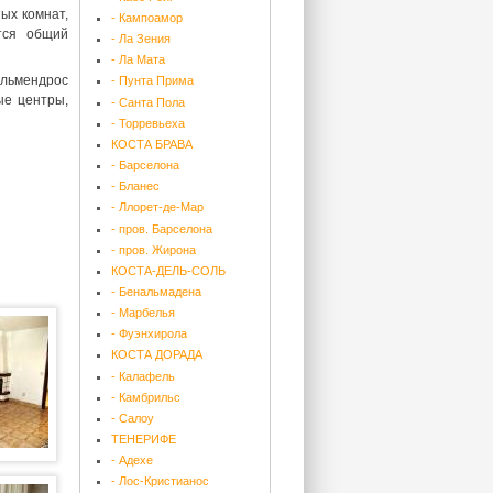
ных комнат,
- Кампоамор
ется общий
- Ла Зения
- Ла Мата
Альмендрос
- Пунта Прима
ые центры,
- Санта Пола
- Торревьеха
КОСТА БРАВА
- Барселона
- Бланес
- Ллорет-де-Мар
- пров. Барселона
- пров. Жирона
КОСТА-ДЕЛЬ-СОЛЬ
- Бенальмадена
- Марбелья
- Фуэнхирола
КОСТА ДОРАДА
- Калафель
- Камбрильс
- Салоу
ТЕНЕРИФЕ
- Адехе
- Лос-Кристианос