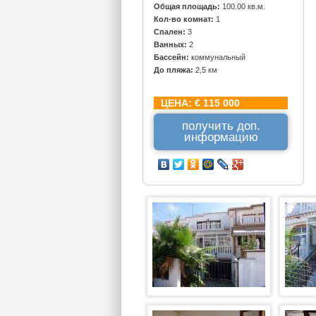
Общая площадь:
100.00 кв.м.
Кол-во комнат:
1
Спален:
3
Ванных:
2
Бассейн:
коммунальный
До пляжа:
2,5 км
ЦЕНА:
€ 115 000
получить доп.
информацию