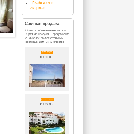
- Плайя-де-лас-
Америкас
Срочная продажа
Объекты, обозначенные меткой
"Срочная продажа" - предложения
с наиболее привлекательным
соотношением "цена-качество"
ДУПЛЕКС
€ 180 000
КВАРТИРА
€ 179 000