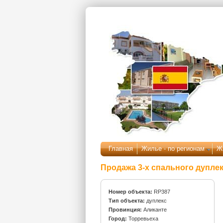
Перейти к основному содержанию
Главная
Жилье - по регионам
Ж
Продажа 3-х спального дупле
Номер объекта:
RP387
Тип объекта:
дуплекс
Провинция:
Аликанте
Город:
Торревьеха