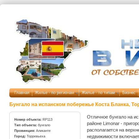
Перейти к основному содержанию
Главная
Жилье - по регионам
Жилье - по типам
Бизнес
Бунгало на испанском побережье Коста Бланка, То
Отличное бунгало на и
Номер объекта:
RP113
районе Limonar - приго
Тип объекта:
бунгало
располагается на верхн
Провинция:
Аликанте
недвижимости включает 
Город:
Торревьеха