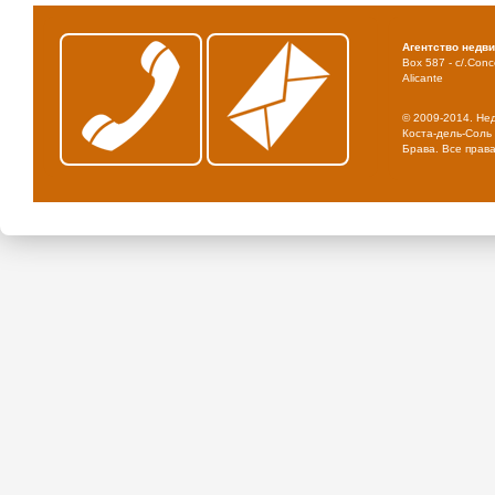
Агентство недв
Box 587 - c/.Conce
Alicante
© 2009-2014. Не
Коста-дель-Соль 
Брава. Все прав