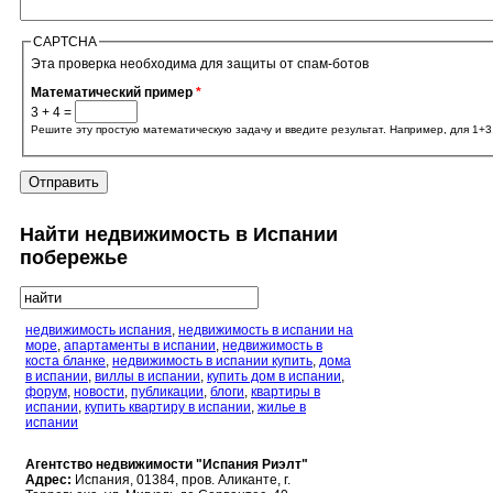
CAPTCHA
Эта проверка необходима для защиты от спам-ботов
Математический пример
*
3 + 4 =
Решите эту простую математическую задачу и введите результат. Например, для 1+3,
Найти недвижимость в Испании
побережье
Поиск
недвижимость испания
,
недвижимость в испании на
море
,
апартаменты в испании
,
недвижимость в
коста бланке
,
недвижимость в испании купить
,
дома
в испании
,
виллы в испании
,
купить дом в испании
,
форум
,
новости
,
публикации
,
блоги
,
квартиры в
испании
,
купить квартиру в испании
,
жилье в
испании
Агентство недвижимости "Испания Риэлт"
Адрес:
Испания, 01384, пров. Аликанте, г.