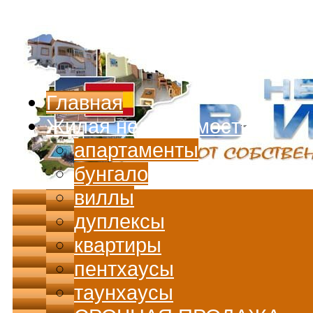
Перейти к основному содержанию
Главная
Жилая недвижимость
апартаменты
бунгало
виллы
дуплексы
квартиры
пентхаусы
таунхаусы