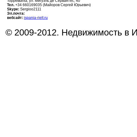
Торревьеха, ул. Мигуэль де Сервантес, 40
Тел.
+34 660169035 (Майоров Сергей Юрьевич)
Skype:
Sergioo2111
Эл.почта:
вебсайт:
ispania-rielt.ru
© 2009-2012. Недвижимость в 