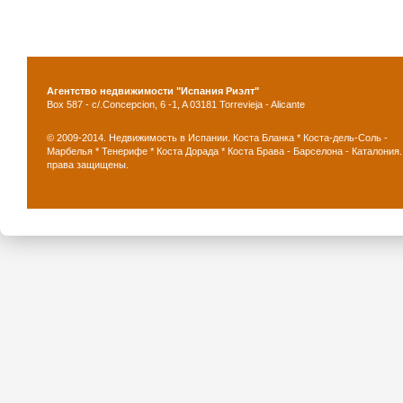
Агентство недвижимости "Испания Риэлт"
Box 587 - c/.Concepcion, 6 -1, A 03181 Torrevieja - Alicante
© 2009-2014. Недвижимость в Испании. Коста Бланка * Коста-дель-Соль -
Марбелья * Тенерифе * Коста Дорада * Коста Брава - Барселона - Каталония.
права защищены.