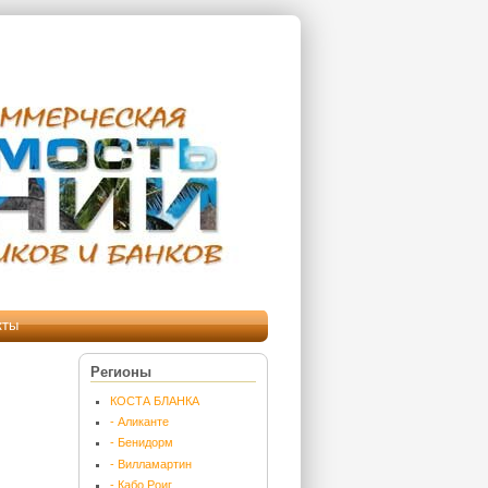
кты
Регионы
КОСТА БЛАНКА
- Аликанте
- Бенидорм
- Вилламартин
- Кабо Роиг