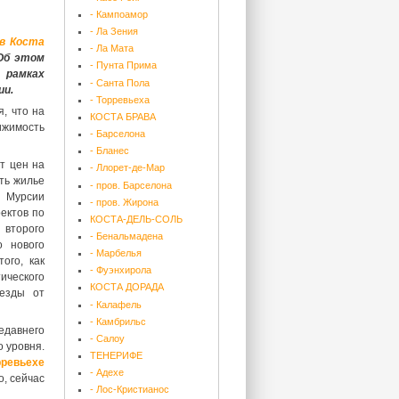
- Кампоамор
- Ла Зения
в Коста
- Ла Мата
 Об этом
- Пунта Прима
 рамках
- Санта Пола
ии.
- Торревьеха
я, что на
КОСТА БРАВА
ижимость
- Барселона
- Бланес
т цен на
- Ллорет-де-Мар
ть жилье
- пров. Барселона
и Мурсии
- пров. Жирона
ектов по
КОСТА-ДЕЛЬ-СОЛЬ
 второго
- Бенальмадена
о нового
- Марбелья
ого, как
- Фуэнхирола
ического
КОСТА ДОРАДА
 езды от
- Калафель
- Камбрильс
едавнего
- Салоу
 уровня.
ТЕНЕРИФЕ
рревьехе
- Адехе
о, сейчас
- Лос-Кристианос