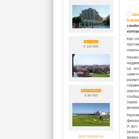
Цен
Бланк
свиде
котор
Как со
ПЕНТХАУС
протя
€ 110 000
показы
Несмот
недви
на ис
заметн
разви
терми
аэроп
АПАРТАМЕНТЫ
€ 98 000
сообщ
парка
велико
Напомн
финанс
А вот
(испан
ВСЕ ОБЪЕКТЫ
можно 