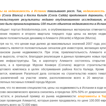
ы на недвижимость в Испании
показывают рост. Так,
недвижимость 
е
(Costa Blanca) и Коста Калиде (Costa Calida) продолжает дорожать.
тельствуют результаты недавно опубликованного исследования, в
ого были проанализированы 100 тысяч объектов недвижимости в Испан
общает портал thisistorrevieja.com, в опубликованных материалах отмечаетс
жении первого и второго квартала текущего года цены на жилую недв
вали положительную динамику в Аликанте (Alicante) и Мурсии (Murcia).
ря на то, что ценам еще далеко до максимальных значений 2007 года, рос
жимость является положительным сигналом для инвесторов, желающих купи
панском рынке недвижимости. При этом, привлекательность Аликанте 
о выросла, отчасти, благодаря реализации в данных провинциях новых про
тию инфраструктуры. Так, в аэропорту Аликанте состоялось открытие
нала, а в пригороде Мурсии Конвере (Convera) ведется строительств
ортового комплекса в целях обслуживания района Коста Калида. Кроме т
ается, компания Paramount дала согласие на строительство нового темат
 развлечений на участке земли, расположенном всего в 20 минутах
лепных песчаных пляжей города Мурсия.
им, что по мнению специалистов, цены на недвижимость в Испании в ходе н
ово-экономического кризиса снизились в пределах 30%-50% от докризисного
, кстати, и реальный пример из рынка недвижимости:
апартаменты в То
ская провинция Аликанте), которые ранее продавались по цене 100.000 евр
купить всего за 72.000 евро.