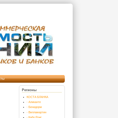
кты
Регионы
КОСТА БЛАНКА
- Аликанте
- Бенидорм
- Вилламартин
- Кабо Роиг