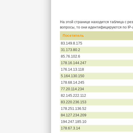
На этой странице находится таблица с ре
вопросы, то они идентифицируются по IP-а
Посетитель
83.149.8.175
31.173.80.2
85.76.102.6
178.16.144.247
176.14.13.118
5.164.130.150
178.68.14.245
77.20.114.234
82.145.222.112
83.220.236.153
178.251.136.52
84.127.234.209
194.247.185.10
178.67.3.14