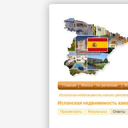
Перейти к основному содержанию
Главная
Жилье - по регионам
Ж
Испанская недвижимость какого ценово
Испанская недвижимость како
(
Главные вкладки
Просмотреть
Результаты
Ответы