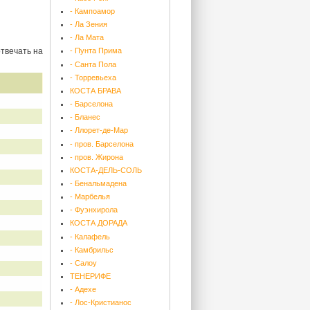
- Кампоамор
- Ла Зения
- Ла Мата
твечать на
- Пунта Прима
- Санта Пола
- Торревьеха
КОСТА БРАВА
- Барселона
- Бланес
- Ллорет-де-Мар
- пров. Барселона
- пров. Жирона
КОСТА-ДЕЛЬ-СОЛЬ
- Бенальмадена
- Марбелья
- Фуэнхирола
КОСТА ДОРАДА
- Калафель
- Камбрильс
- Салоу
ТЕНЕРИФЕ
- Адехе
- Лос-Кристианос