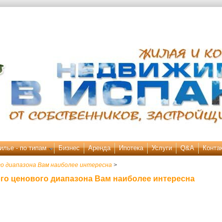
илье - по типам
Бизнес
Аренда
Ипотека
Услуги
Q&A
Конта
го диапазона Вам наиболее интересна
>
го ценового диапазона Вам наиболее интересна
активная вкладка)